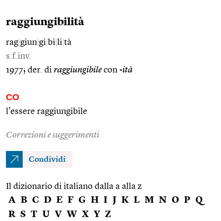
raggiungibilità
rag
|
giun
|
gi
|
bi
|
li
|
tà
s.f.inv.
1977; der. di
raggiungibile
con
-ità
CO
l'essere raggiungibile
Correzioni e suggerimenti
Condividi
Il dizionario di italiano dalla a alla z
A
B
C
D
E
F
G
H
I
J
K
L
M
N
O
P
Q
R
S
T
U
V
W
X
Y
Z