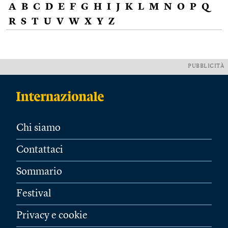
A
B
C
D
E
F
G
H
I
J
K
L
M
N
O
P
Q
R
S
T
U
V
W
X
Y
Z
PUBBLICITÀ
Chi siamo
Contattaci
Sommario
Festival
Privacy e cookie