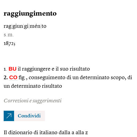
raggiungimento
rag
|
giun
|
gi
|
mén
|
to
s.m.
1872;
BU
1.
il raggiungere e il suo risultato
2.
CO
fig., conseguimento di un determinato scopo, di
un determinato risultato
Correzioni e suggerimenti
Condividi
Il dizionario di italiano dalla a alla z