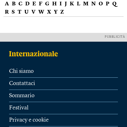
A
B
C
D
E
F
G
H
I
J
K
L
M
N
O
P
Q
R
S
T
U
V
W
X
Y
Z
PUBBLICITÀ
Chi siamo
Contattaci
Sommario
Festival
Privacy e cookie