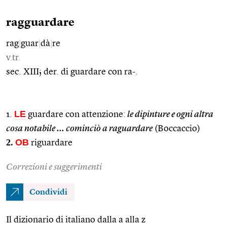
ragguardare
rag
|
guar
|
dà
|
re
v.tr.
sec. XIII; der. di guardare con ra-.
LE
1.
guardare con attenzione:
le dipinture e ogni altra
cosa notabile … cominciò a raguardare
(Boccaccio)
2.
OB
riguardare
Correzioni e suggerimenti
Condividi
Il dizionario di italiano dalla a alla z