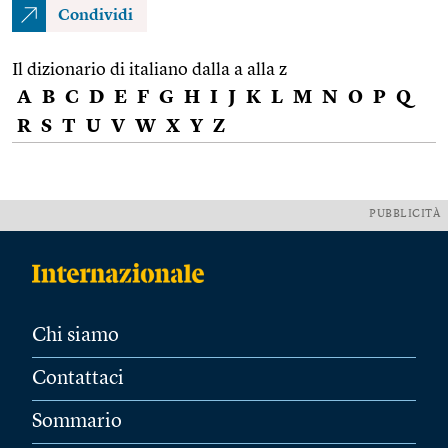
Condividi
Il dizionario di italiano dalla a alla z
A
B
C
D
E
F
G
H
I
J
K
L
M
N
O
P
Q
R
S
T
U
V
W
X
Y
Z
PUBBLICITÀ
Chi siamo
Contattaci
Sommario