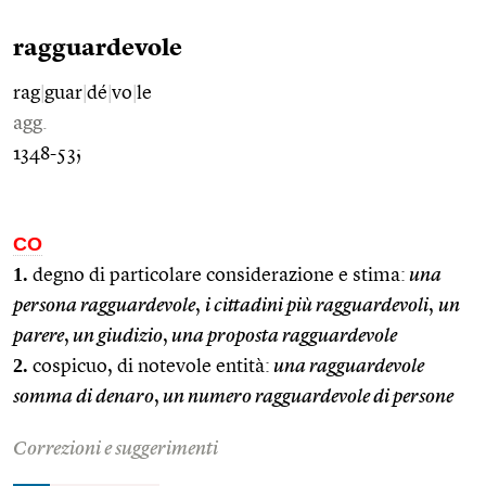
ragguardevole
rag
|
guar
|
dé
|
vo
|
le
agg.
1348-53;
CO
1.
degno di particolare considerazione e stima:
una
persona ragguardevole
,
i cittadini più ragguardevoli
,
un
parere
,
un giudizio
,
una proposta ragguardevole
2.
cospicuo, di notevole entità:
una ragguardevole
somma di denaro
,
un numero ragguardevole di persone
Correzioni e suggerimenti