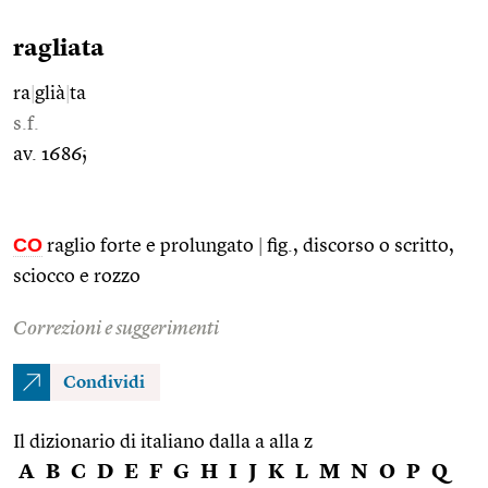
ragliata
ra
|
glià
|
ta
s.f.
av. 1686;
CO
raglio forte e prolungato
|
fig., discorso o scritto,
sciocco e rozzo
Correzioni e suggerimenti
Condividi
Il dizionario di italiano dalla a alla z
A
B
C
D
E
F
G
H
I
J
K
L
M
N
O
P
Q