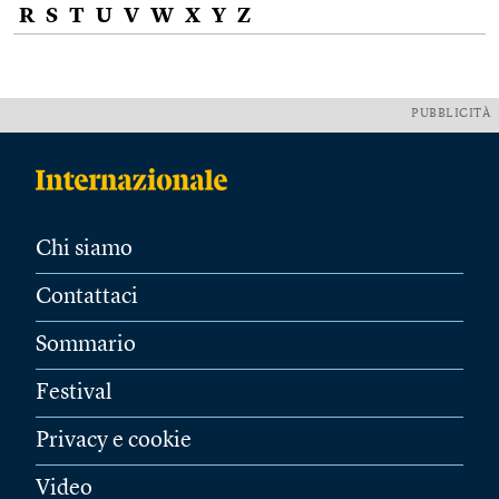
R
S
T
U
V
W
X
Y
Z
PUBBLICITÀ
Chi siamo
Contattaci
Sommario
Festival
Privacy e cookie
Video