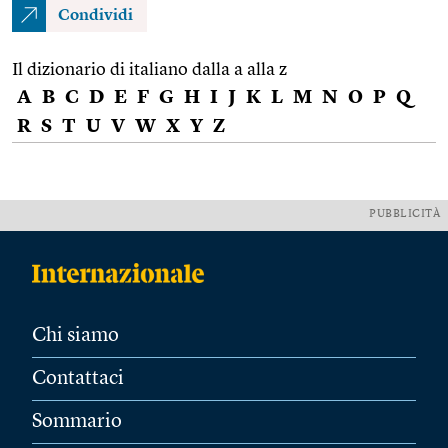
Condividi
Il dizionario di italiano dalla a alla z
A
B
C
D
E
F
G
H
I
J
K
L
M
N
O
P
Q
R
S
T
U
V
W
X
Y
Z
PUBBLICITÀ
Chi siamo
Contattaci
Sommario