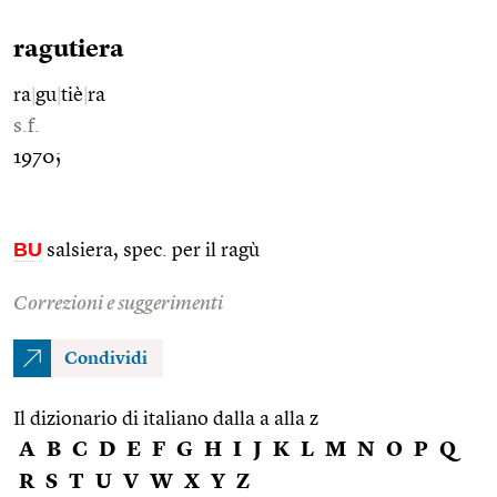
ragutiera
ra
|
gu
|
tiè
|
ra
s.f.
1970;
BU
salsiera, spec. per il ragù
Correzioni e suggerimenti
Condividi
Il dizionario di italiano dalla a alla z
A
B
C
D
E
F
G
H
I
J
K
L
M
N
O
P
Q
R
S
T
U
V
W
X
Y
Z