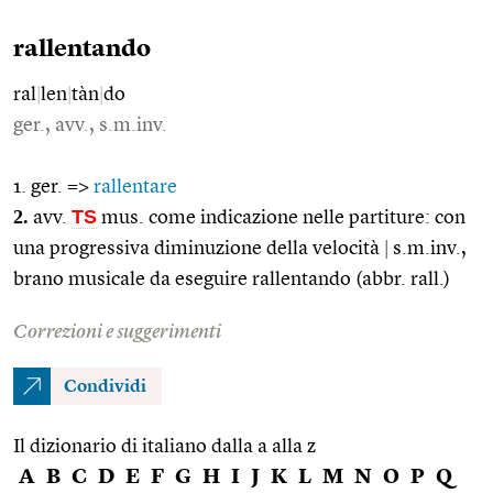
rallentando
ral
|
len
|
tàn
|
do
ger., avv., s.m.inv.
1. ger. =>
rallentare
2.
TS
avv.
mus. come indicazione nelle partiture: con
una progressiva diminuzione della velocità
|
s.m.inv.,
brano musicale da eseguire rallentando (abbr. rall.)
Correzioni e suggerimenti
Condividi
Il dizionario di italiano dalla a alla z
A
B
C
D
E
F
G
H
I
J
K
L
M
N
O
P
Q