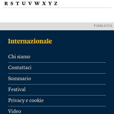
R
S
T
U
V
W
X
Y
Z
PUBBLICITÀ
Chi siamo
Contattaci
Sommario
Festival
Privacy e cookie
Video