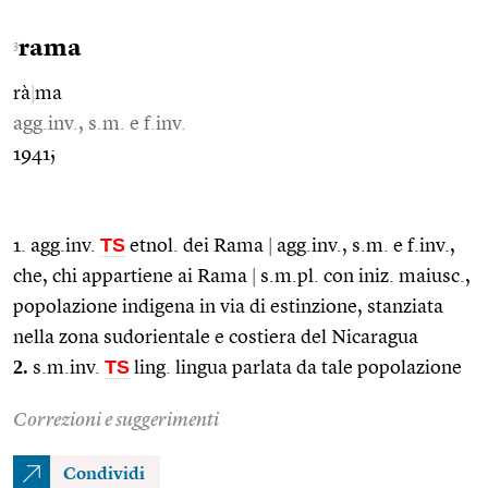
rama
3
rà
|
ma
agg.inv., s.m. e f.inv.
1941;
TS
1. agg.inv.
etnol. dei Rama
|
agg.inv., s.m. e f.inv.,
che, chi appartiene ai Rama
|
s.m.pl. con iniz. maiusc.,
popolazione indigena in via di estinzione, stanziata
nella zona sudorientale e costiera del Nicaragua
2.
TS
s.m.inv.
ling. lingua parlata da tale popolazione
Correzioni e suggerimenti
Condividi