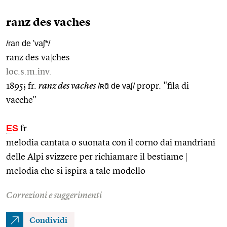
ranz des vaches
/ran de 'vaʃ*/
ranz des va
|
ches
loc.s.m.inv.
1895; fr.
ranz des vaches
/ʀɑ̃ de vaʃ/
propr. "fila di
vacche"
ES
fr.
melodia cantata o suonata con il corno dai mandriani
delle Alpi svizzere per richiamare il bestiame
|
melodia che si ispira a tale modello
Correzioni e suggerimenti
Condividi