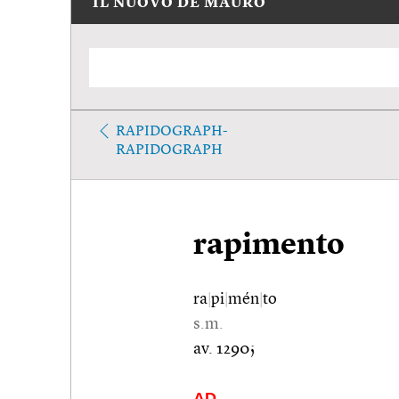
IL NUOVO DE MAURO
RAPIDOGRAPH-
RAPIDOGRAPH
rapimento
ra
|
pi
|
mén
|
to
s.m.
av. 1290;
AD