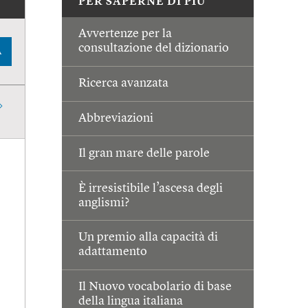
PER SAPERNE DI PIÙ
Avvertenze per la
consultazione del dizionario
A
Ricerca avanzata
Abbreviazioni
Il gran mare delle parole
È irresistibile l’ascesa degli
anglismi?
Un premio alla capacità di
adattamento
Il Nuovo vocabolario di base
della lingua italiana