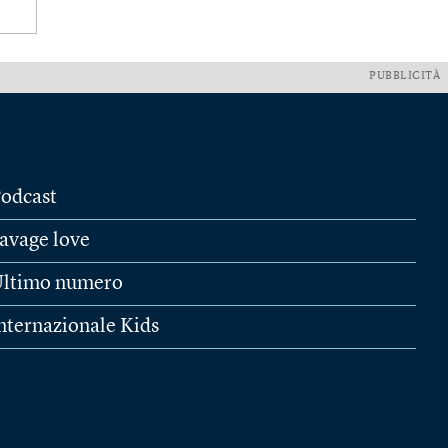
PUBBLICITÀ
odcast
avage love
ltimo numero
nternazionale Kids