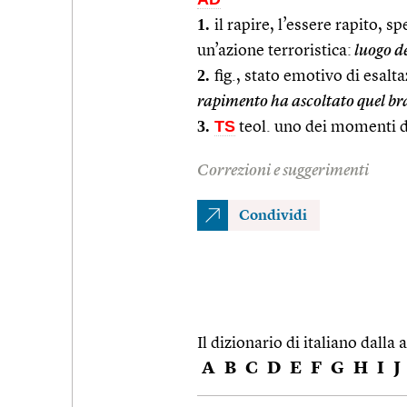
1.
il rapire, l’essere rapito, s
un’azione terroristica:
luogo d
2.
fig., stato emotivo di esalt
rapimento ha ascoltato quel b
3.
TS
teol. uno dei momenti de
Correzioni e suggerimenti
Condividi
Il dizionario di italiano dalla a
A
B
C
D
E
F
G
H
I
J