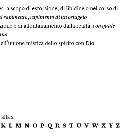
pec. a scopo di estorsione, di libidine o nel corso di
el rapimento
,
rapimento di un ostaggio
azione e di allontanamento dalla realtà:
con quale
rano
ll’unione mistica dello spirito con Dio
 alla z
K
L
M
N
O
P
Q
R
S
T
U
V
W
X
Y
Z