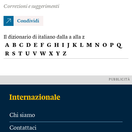
Correzioni e suggerimenti
Condividi
Il dizionario di italiano dalla a alla z
A
B
C
D
E
F
G
H
I
J
K
L
M
N
O
P
Q
R
S
T
U
V
W
X
Y
Z
PUBBLICITÀ
Chi siamo
Contattaci