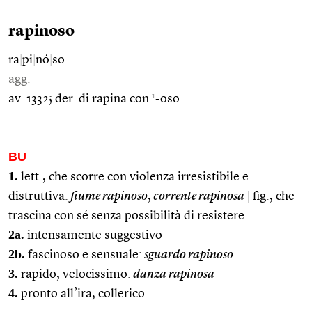
rapinoso
ra
|
pi
|
nó
|
so
agg.
1
av. 1332; der. di rapina con
-oso.
BU
1.
lett., che scorre con violenza irresistibile e
distruttiva:
fiume rapinoso
,
corrente rapinosa
|
fig., che
trascina con sé senza possibilità di resistere
2a.
intensamente suggestivo
2b.
fascinoso e sensuale:
sguardo rapinoso
3.
rapido, velocissimo:
danza rapinosa
4.
pronto all’ira, collerico