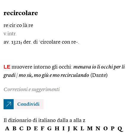
recircolare
re
|
cir
|
co
|
là
|
re
v.intr.
2
av. 1321; der. di
circolare con re-.
LE
muovere intorno gli occhi:
menava io li occhi per li
gradi
|
mo sù, mo giù e mo recirculando
(Dante)
Correzioni e suggerimenti
Condividi
Il dizionario di italiano dalla a alla z
A
B
C
D
E
F
G
H
I
J
K
L
M
N
O
P
Q