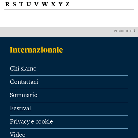
R
S
T
U
V
W
X
Y
Z
PUBBLICITÀ
Chi siamo
Contattaci
Sommario
Festival
Privacy e cookie
Video