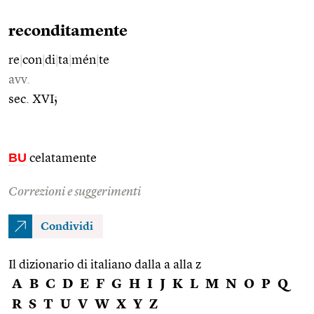
reconditamente
re
|
con
|
di
|
ta
|
mén
|
te
avv.
sec. XVI;
BU
celatamente
Correzioni e suggerimenti
Condividi
Il dizionario di italiano dalla a alla z
A
B
C
D
E
F
G
H
I
J
K
L
M
N
O
P
Q
R
S
T
U
V
W
X
Y
Z