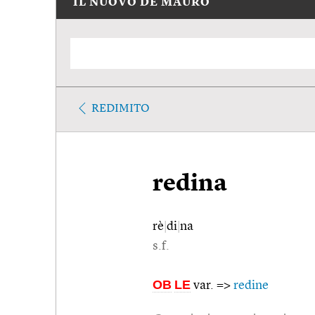
IL NUOVO DE MAURO
REDIMITO
redina
rè
|
di
|
na
s.f.
OB
LE
var. =>
redine