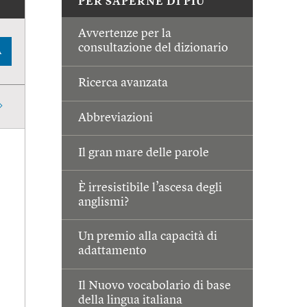
PER SAPERNE DI PIÙ
Avvertenze per la
consultazione del dizionario
A
Ricerca avanzata
Abbreviazioni
Il gran mare delle parole
È irresistibile l’ascesa degli
anglismi?
Un premio alla capacità di
adattamento
Il Nuovo vocabolario di base
della lingua italiana