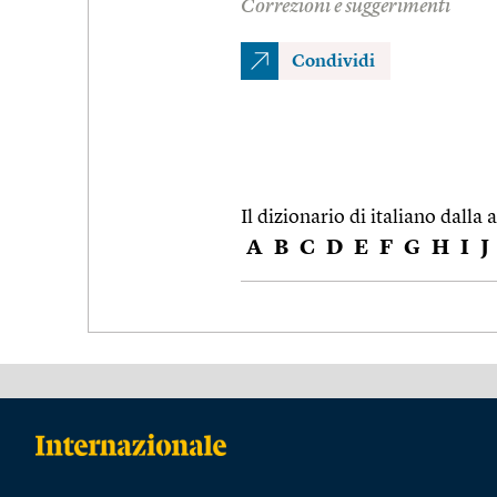
Correzioni e suggerimenti
Condividi
Il dizionario di italiano dalla a
A
B
C
D
E
F
G
H
I
J