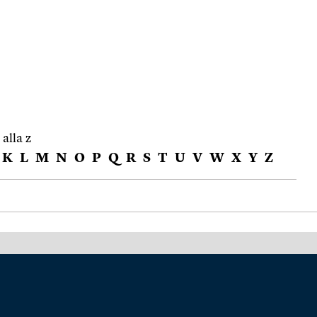
 alla z
K
L
M
N
O
P
Q
R
S
T
U
V
W
X
Y
Z