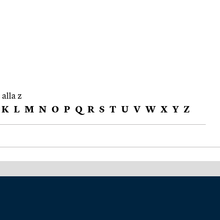
 alla z
K
L
M
N
O
P
Q
R
S
T
U
V
W
X
Y
Z