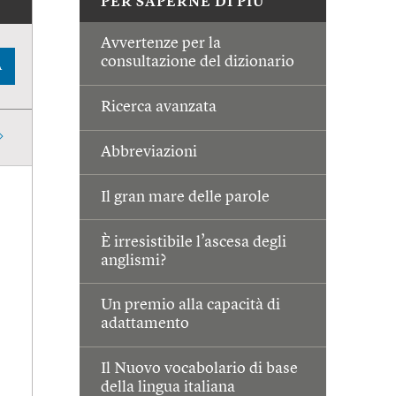
PER SAPERNE DI PIÙ
Avvertenze per la
consultazione del dizionario
A
Ricerca avanzata
Abbreviazioni
Il gran mare delle parole
È irresistibile l’ascesa degli
anglismi?
Un premio alla capacità di
adattamento
Il Nuovo vocabolario di base
della lingua italiana