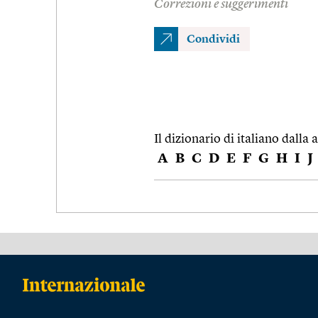
Correzioni e suggerimenti
Condividi
Il dizionario di italiano dalla a
A
B
C
D
E
F
G
H
I
J