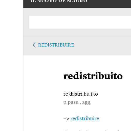
IL NUOVO DE MAURO
REDISTRIBUIRE
redistribuito
re
|
di
|
stri
|
bu
|
ì
|
to
p.pass., agg.
=>
redistribuire