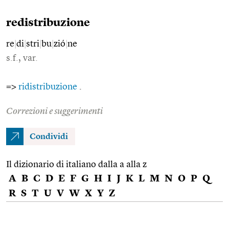
redistribuzione
re
|
di
|
stri
|
bu
|
zió
|
ne
s.f., var.
=>
ridistribuzione
.
Correzioni e suggerimenti
Condividi
Il dizionario di italiano dalla a alla z
A
B
C
D
E
F
G
H
I
J
K
L
M
N
O
P
Q
R
S
T
U
V
W
X
Y
Z