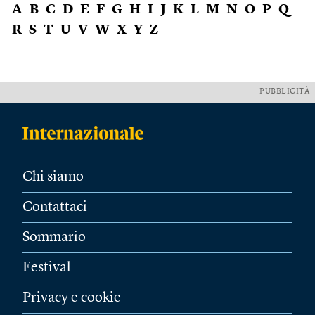
A
B
C
D
E
F
G
H
I
J
K
L
M
N
O
P
Q
R
S
T
U
V
W
X
Y
Z
PUBBLICITÀ
Chi siamo
Contattaci
Sommario
Festival
Privacy e cookie