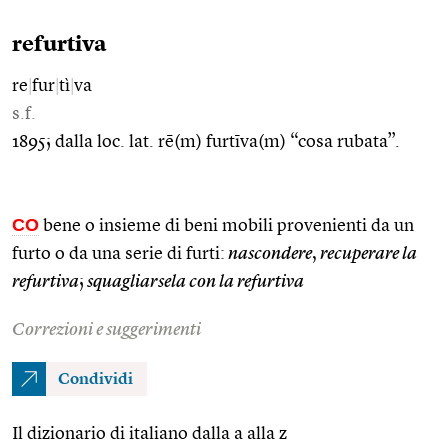
refurtiva
re
|
fur
|
tì
|
va
s.f.
1895; dalla loc. lat. rē(m) furtīva(m) “cosa rubata”.
CO
bene o insieme di beni mobili provenienti da un
furto o da una serie di furti:
nascondere
,
recuperare la
refurtiva
;
squagliarsela con la refurtiva
Correzioni e suggerimenti
Condividi
Il dizionario di italiano dalla a alla z