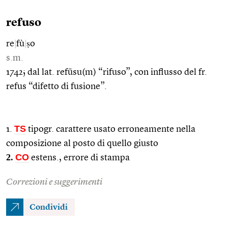
refuso
re
|
fù
|
ṣo
s.m.
1742; dal lat. refūsu(m) “rifuso”, con influsso del fr.
refus “difetto di fusione”.
TS
1.
tipogr. carattere usato erroneamente nella
composizione al posto di quello giusto
2.
CO
estens., errore di stampa
Correzioni e suggerimenti
Condividi