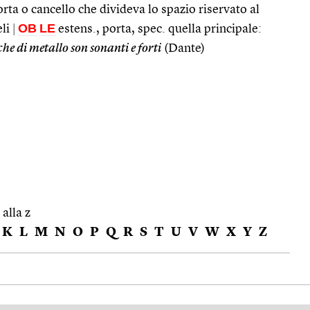
rta o cancello che divideva lo spazio riservato al
OB
LE
eli
|
estens., porta, spec. quella principale:
che di metallo son sonanti e forti
(Dante)
 alla z
K
L
M
N
O
P
Q
R
S
T
U
V
W
X
Y
Z