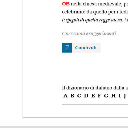
OB
nella chiesa medievale, po
celebrante da quello per i fed
li spigoli di quella regge sacra,
|
Correzioni e suggerimenti
Condividi
Il dizionario di italiano dalla a
A
B
C
D
E
F
G
H
I
J