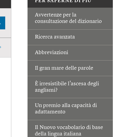
PER SAPERNE DI PIÙ
Avvertenze per la
consultazione del dizionario
A
Ricerca avanzata
Abbreviazioni
Il gran mare delle parole
È irresistibile l’ascesa degli
anglismi?
Un premio alla capacità di
adattamento
Il Nuovo vocabolario di base
della lingua italiana