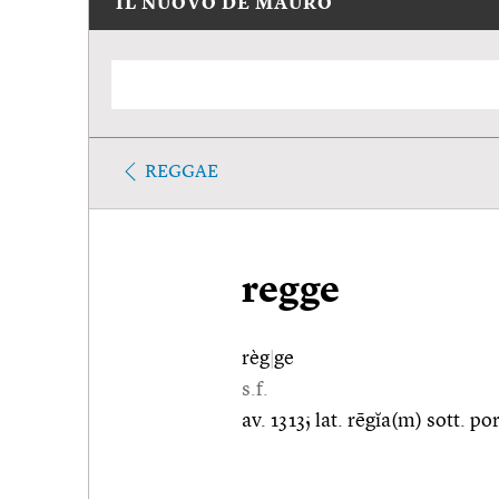
IL NUOVO DE MAURO
REGGAE
regge
règ
|
ge
s.f.
av. 1313; lat. rēgĭa(m) sott. por