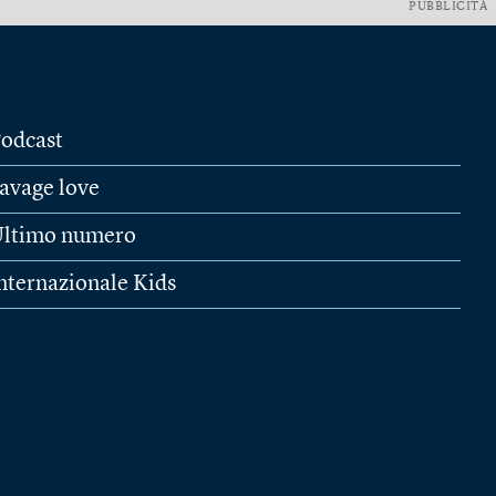
PUBBLICITÀ
odcast
avage love
ltimo numero
nternazionale Kids