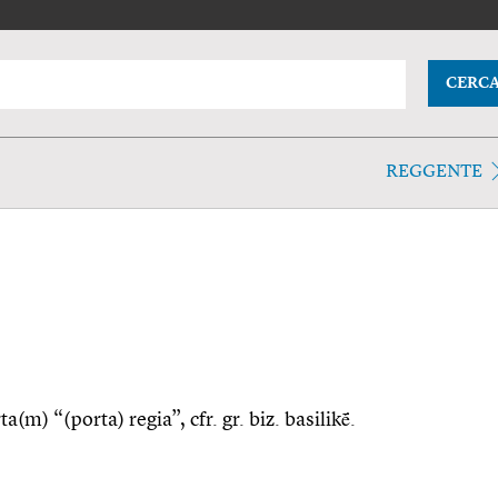
CERC
REGGENTE
ta(m) “(porta) regia”, cfr. gr. biz. basilikḗ.