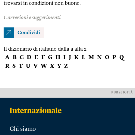
trovarsi in condizioni non buone.
Correzioni e suggerimenti
Condividi
Il dizionario di italiano dalla a alla z
A
B
C
D
E
F
G
H
I
J
K
L
M
N
O
P
Q
R
S
T
U
V
W
X
Y
Z
PUBBLICITÀ
Chi siamo