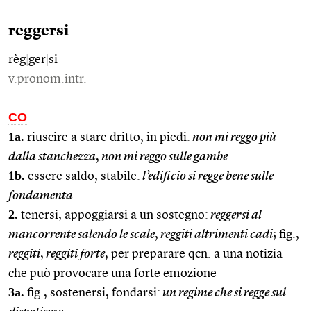
reggersi
règ
|
ger
|
si
v.pronom.intr.
CO
1a.
riuscire a stare dritto, in piedi:
non mi reggo più
dalla stanchezza
,
non mi reggo sulle gambe
1b.
essere saldo, stabile:
l’edificio si regge bene sulle
fondamenta
2.
tenersi, appoggiarsi a un sostegno:
reggersi al
mancorrente salendo le scale
,
reggiti altrimenti cadi
; fig.,
reggiti
,
reggiti forte
, per preparare qcn. a una notizia
che può provocare una forte emozione
3a.
fig., sostenersi, fondarsi:
un regime che si regge sul