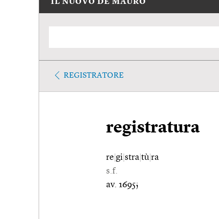
IL NUOVO DE MAURO
REGISTRATORE
registratura
re
|
gi
|
stra
|
tù
|
ra
s.f.
av. 1695;