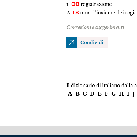
OB
1.
registrazione
2.
TS
mus. l’insieme dei regis
Correzioni e suggerimenti
Condividi
Il dizionario di italiano dalla a
A
B
C
D
E
F
G
H
I
J