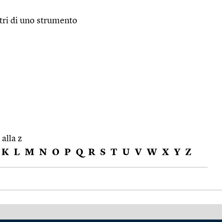
tri di uno strumento
 alla z
K
L
M
N
O
P
Q
R
S
T
U
V
W
X
Y
Z