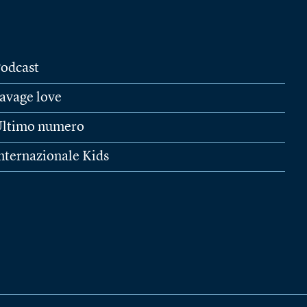
odcast
avage love
ltimo numero
nternazionale Kids