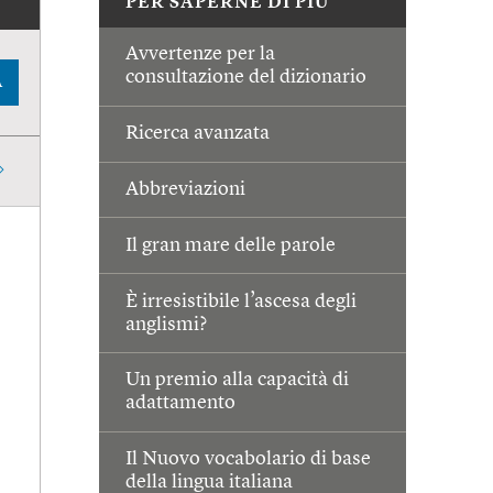
PER SAPERNE DI PIÙ
Avvertenze per la
consultazione del dizionario
A
Ricerca avanzata
Abbreviazioni
Il gran mare delle parole
È irresistibile l’ascesa degli
anglismi?
Un premio alla capacità di
adattamento
Il Nuovo vocabolario di base
della lingua italiana