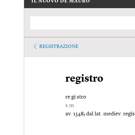
IL NUOVO DE MAURO
REGISTRAZIONE
registro
re
|
gì
|
stro
s.m.
av. 1348; dal lat. mediev. regĭ