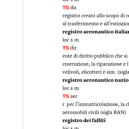
TS
dir.
registro creato allo scopo di re
al trasferimento e all’estinzio
registro aeronautico itali
loc.s.m.
TS
dir.
ente di diritto pubblico che si
costruzione, la riparazione e l
velivoli, elicotteri e sim. (sig
registro aeronautico nazi
loc.s.m.
TS
aer.
r. per l’immatricolazione, la c
aeromobili civili (sigla RAN)
registro dei falliti
loc.s.m.