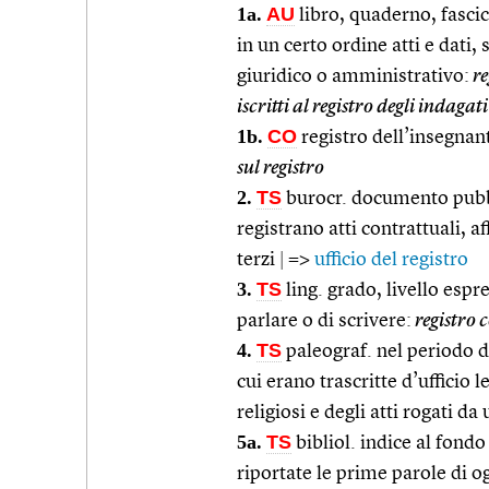
1a.
AU
libro, quaderno, fasci
in un certo ordine atti e dati,
giuridico o amministrativo:
re
iscritti al registro degli indagati
1b.
CO
registro dell’insegnant
sul registro
2.
TS
burocr. documento pubbli
registrano atti contrattuali, a
terzi
|
=>
ufficio del registro
3.
TS
ling. grado, livello es
parlare o di scrivere:
registro 
4.
TS
paleograf. nel periodo d
cui erano trascritte d’ufficio 
religiosi e degli atti rogati da
5a.
TS
bibliol. indice al fondo
riportate le prime parole di o