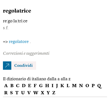
regolatrice
re
|
go
|
la
|
trì
|
ce
s.f.
=>
regolatore
.
Correzioni e suggerimenti
Condividi
Il dizionario di italiano dalla a alla z
A
B
C
D
E
F
G
H
I
J
K
L
M
N
O
P
Q
R
S
T
U
V
W
X
Y
Z