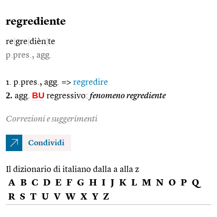
regrediente
re
|
gre
|
dièn
|
te
p.pres., agg.
1. p.pres., agg. =>
regredire
2.
BU
agg.
regressivo:
fenomeno regrediente
Correzioni e suggerimenti
Condividi
Il dizionario di italiano dalla a alla z
A
B
C
D
E
F
G
H
I
J
K
L
M
N
O
P
Q
R
S
T
U
V
W
X
Y
Z