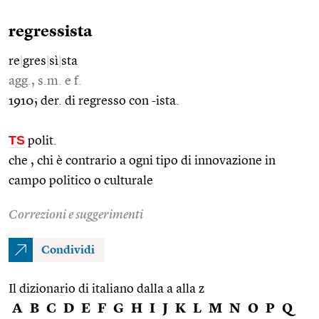
regressista
re
|
gres
|
sì
|
sta
agg., s.m. e f.
1910; der. di regresso con -ista.
TS
polit.
che , chi è contrario a ogni tipo di innovazione in
campo politico o culturale
Correzioni e suggerimenti
Condividi
Il dizionario di italiano dalla a alla z
A
B
C
D
E
F
G
H
I
J
K
L
M
N
O
P
Q