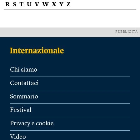
R
S
T
U
V
W
X
Y
Z
PUBBLICITÀ
Chi siamo
Contattaci
Sommario
Festival
Privacy e cookie
Video