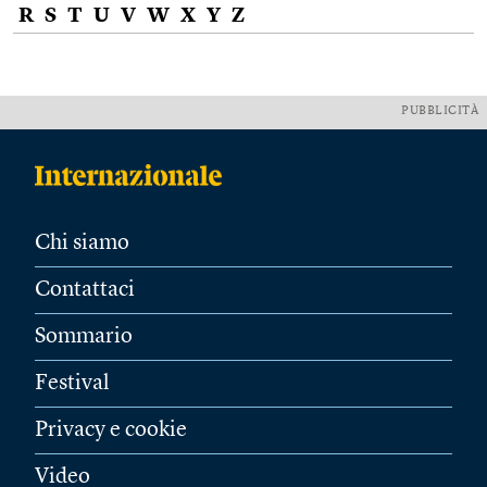
R
S
T
U
V
W
X
Y
Z
PUBBLICITÀ
Chi siamo
Contattaci
Sommario
Festival
Privacy e cookie
Video