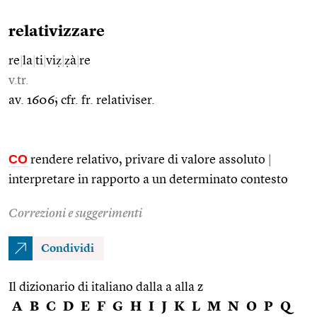
relativizzare
re
|
la
|
ti
|
viẓ
|
ẓà
|
re
v.tr.
av. 1606; cfr. fr. relativiser.
CO
rendere relativo, privare di valore assoluto
|
interpretare in rapporto a un determinato contesto
Correzioni e suggerimenti
Condividi
Il dizionario di italiano dalla a alla z
A
B
C
D
E
F
G
H
I
J
K
L
M
N
O
P
Q