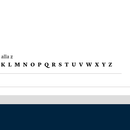
 alla z
K
L
M
N
O
P
Q
R
S
T
U
V
W
X
Y
Z