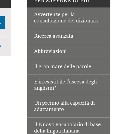
PER SAPERNE DI PIÙ
Avvertenze per la
consultazione del dizionario
A
Ricerca avanzata
Abbreviazioni
Il gran mare delle parole
È irresistibile l’ascesa degli
anglismi?
Un premio alla capacità di
adattamento
Il Nuovo vocabolario di base
della lingua italiana