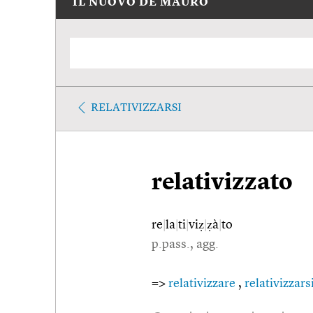
IL NUOVO DE MAURO
RELATIVIZZARSI
relativizzato
re
|
la
|
ti
|
viẓ
|
ẓà
|
to
p.pass., agg.
=>
relativizzare
,
relativizzars