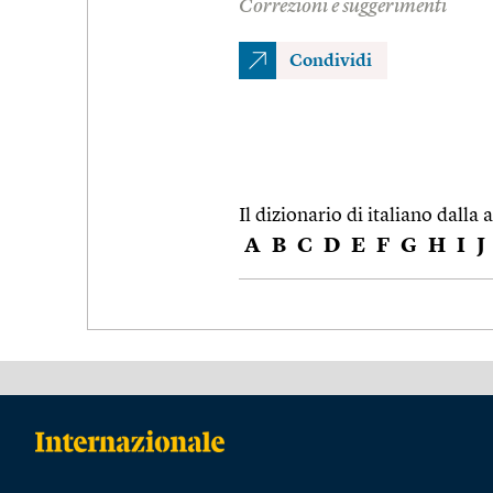
Correzioni e suggerimenti
Condividi
Il dizionario di italiano dalla a
A
B
C
D
E
F
G
H
I
J