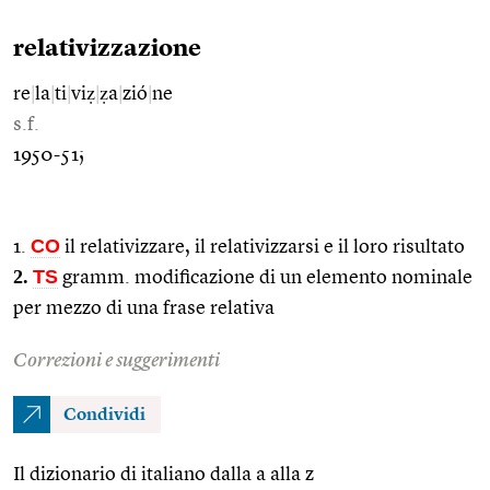
relativizzazione
re
|
la
|
ti
|
viẓ
|
ẓa
|
zió
|
ne
s.f.
1950-51;
CO
1.
il relativizzare, il relativizzarsi e il loro risultato
2.
TS
gramm. modificazione di un elemento nominale
per mezzo di una frase relativa
Correzioni e suggerimenti
Condividi
Il dizionario di italiano dalla a alla z