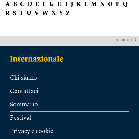
A
B
C
D
E
F
G
H
I
J
K
L
M
N
O
P
Q
R
S
T
U
V
W
X
Y
Z
PUBBLICITÀ
Chi siamo
Contattaci
Sommario
Festival
Privacy e cookie