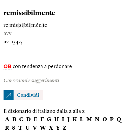
remissibilmente
re
|
mis
|
si
|
bil
|
mén
|
te
avv.
av. 1342;
OB
con tendenza a perdonare
Correzioni e suggerimenti
Condividi
Il dizionario di italiano dalla a alla z
A
B
C
D
E
F
G
H
I
J
K
L
M
N
O
P
Q
R
S
T
U
V
W
X
Y
Z