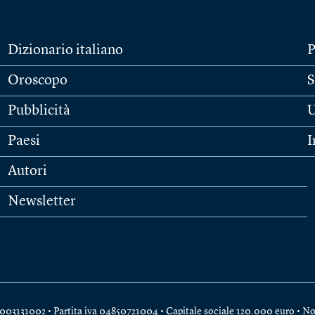
Dizionario italiano
P
Oroscopo
S
Pubblicità
U
Paesi
I
Autori
Newsletter
e 04003131002 • Partita iva 04850721004 • Capitale sociale 120.000 euro •
No