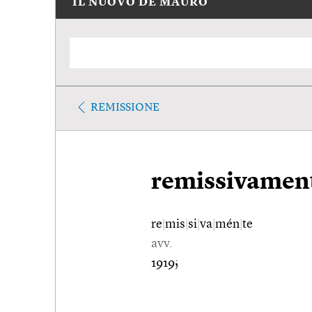
IL NUOVO DE MAURO
REMISSIONE
remissivamen
re
|
mis
|
si
|
va
|
mén
|
te
avv.
1919;