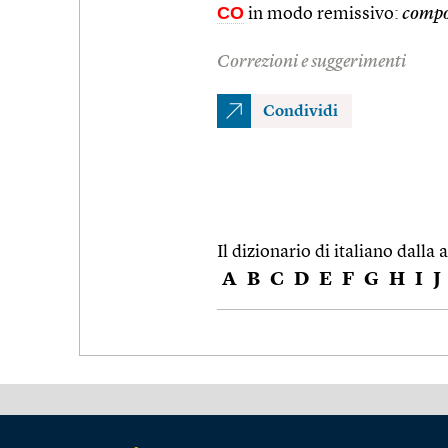
CO
in modo remissivo:
compo
Correzioni e suggerimenti
Condividi
Il dizionario di italiano dalla a
A
B
C
D
E
F
G
H
I
J