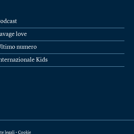
odcast
avage love
ltimo numero
nternazionale Kids
te legali
•
Cookie