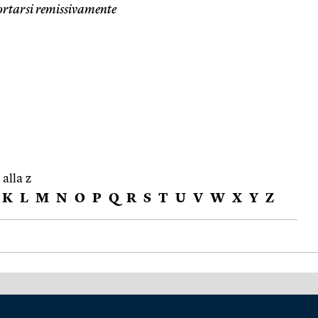
rtarsi remissivamente
 alla z
K
L
M
N
O
P
Q
R
S
T
U
V
W
X
Y
Z