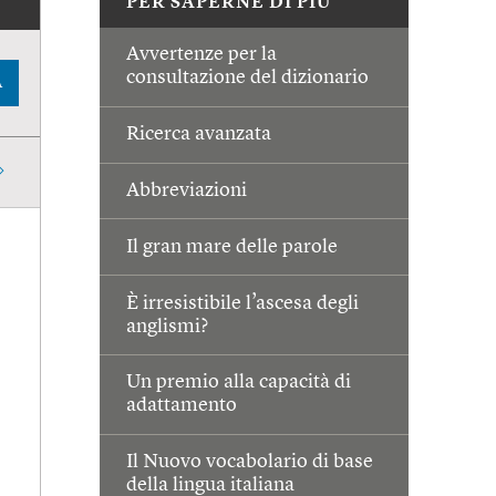
PER SAPERNE DI PIÙ
Avvertenze per la
consultazione del dizionario
A
Ricerca avanzata
Abbreviazioni
Il gran mare delle parole
È irresistibile l’ascesa degli
anglismi?
Un premio alla capacità di
adattamento
Il Nuovo vocabolario di base
della lingua italiana