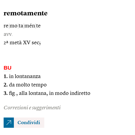
remotamente
re
|
mo
|
ta
|
mén
|
te
avv.
2ª metà XV sec;
BU
1.
in lontananza
2.
da molto tempo
3.
fig., alla lontana, in modo indiretto
Correzioni e suggerimenti
Condividi