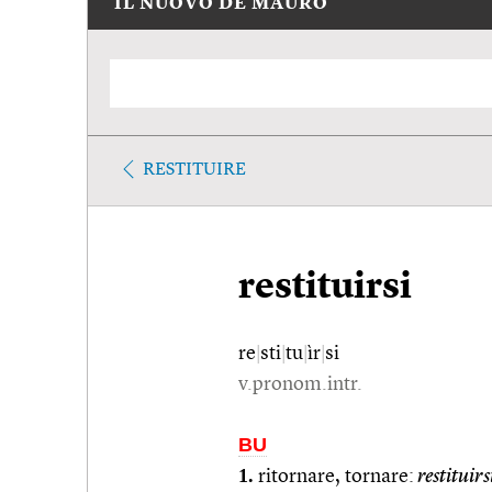
IL NUOVO DE MAURO
RESTITUIRE
restituirsi
re
|
sti
|
tu
|
ìr
|
si
v.pronom.intr.
BU
1.
ritornare, tornare:
restituirsi