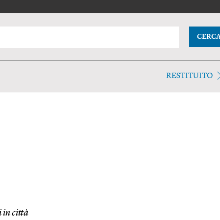
CERC
RESTITUITO
 in città