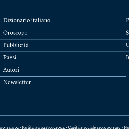
Dizionario italiano
P
Oroscopo
S
Pubblicità
U
Paesi
I
Autori
Newsletter
e 04003131002 • Partita iva 04850721004 • Capitale sociale 120.000 euro •
No