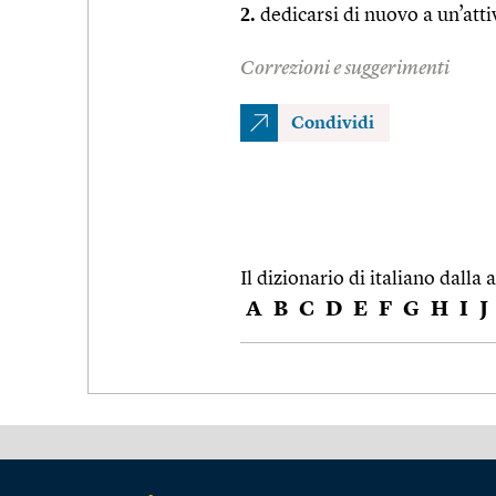
2.
dedicarsi di nuovo a un’atti
Correzioni e suggerimenti
Condividi
Il dizionario di italiano dalla a
A
B
C
D
E
F
G
H
I
J