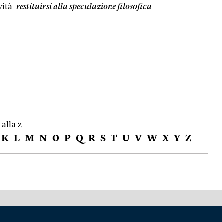
vità:
restituirsi alla speculazione filosofica
 alla z
K
L
M
N
O
P
Q
R
S
T
U
V
W
X
Y
Z