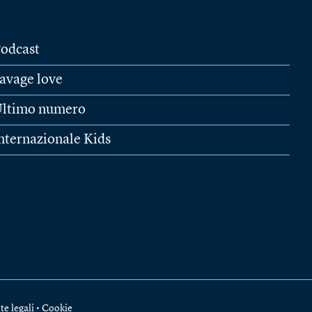
odcast
avage love
ltimo numero
nternazionale Kids
te legali
•
Cookie