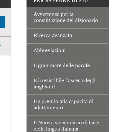
PER SAPERNE DI PIÙ
Avvertenze per la
consultazione del dizionario
A
Ricerca avanzata
Abbreviazioni
Il gran mare delle parole
È irresistibile l’ascesa degli
anglismi?
Un premio alla capacità di
adattamento
Il Nuovo vocabolario di base
della lingua italiana