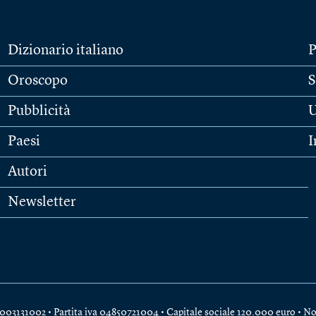
Dizionario italiano
P
Oroscopo
S
Pubblicità
U
Paesi
I
Autori
Newsletter
e 04003131002 • Partita iva 04850721004 • Capitale sociale 120.000 euro •
No