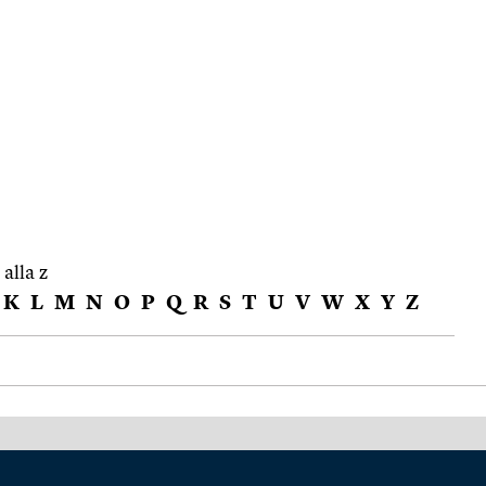
 alla z
K
L
M
N
O
P
Q
R
S
T
U
V
W
X
Y
Z