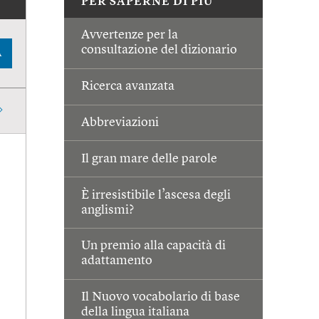
PER SAPERNE DI PIÙ
Avvertenze per la
consultazione del dizionario
A
Ricerca avanzata
Abbreviazioni
Il gran mare delle parole
È irresistibile l’ascesa degli
anglismi?
Un premio alla capacità di
adattamento
Il Nuovo vocabolario di base
della lingua italiana