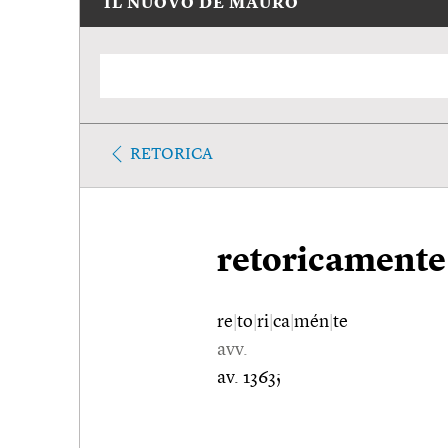
IL NUOVO DE MAURO
RETORICA
retoricamente
re
|
to
|
ri
|
ca
|
mén
|
te
avv.
av. 1363;