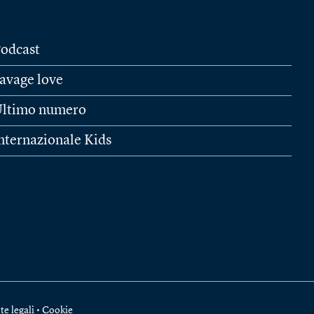
odcast
avage love
ltimo numero
nternazionale Kids
te legali
•
Cookie