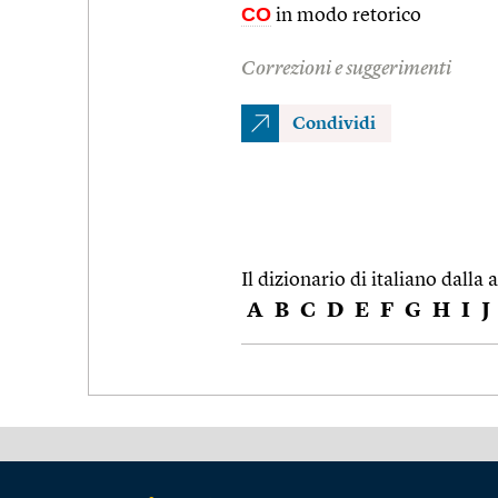
CO
in modo retorico
Correzioni e suggerimenti
Condividi
Il dizionario di italiano dalla a
A
B
C
D
E
F
G
H
I
J