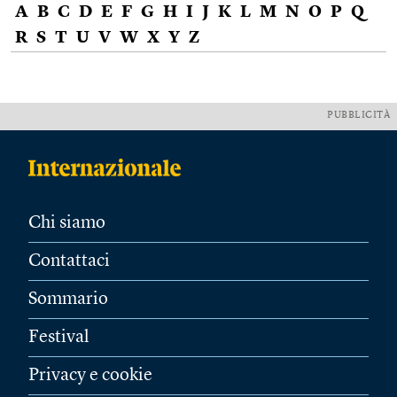
A
B
C
D
E
F
G
H
I
J
K
L
M
N
O
P
Q
R
S
T
U
V
W
X
Y
Z
PUBBLICITÀ
Chi siamo
Contattaci
Sommario
Festival
Privacy e cookie