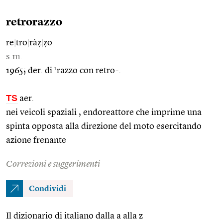
retrorazzo
re
|
tro
|
ràẓ
|
ẓo
s.m.
1
1965; der. di
razzo con retro-.
TS
aer.
nei veicoli spaziali , endoreattore che imprime una
spinta opposta alla direzione del moto esercitando
azione frenante
Correzioni e suggerimenti
Condividi
Il dizionario di italiano dalla a alla z