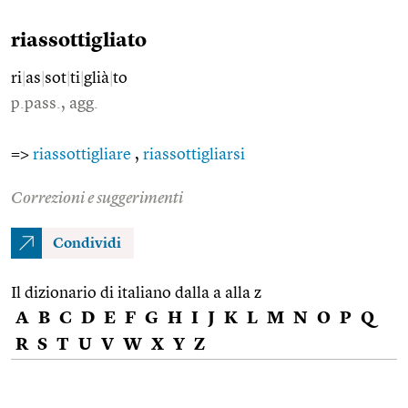
riassottigliato
ri
|
as
|
sot
|
ti
|
glià
|
to
p.pass., agg.
=>
riassottigliare
,
riassottigliarsi
Correzioni e suggerimenti
Condividi
Il dizionario di italiano dalla a alla z
A
B
C
D
E
F
G
H
I
J
K
L
M
N
O
P
Q
R
S
T
U
V
W
X
Y
Z