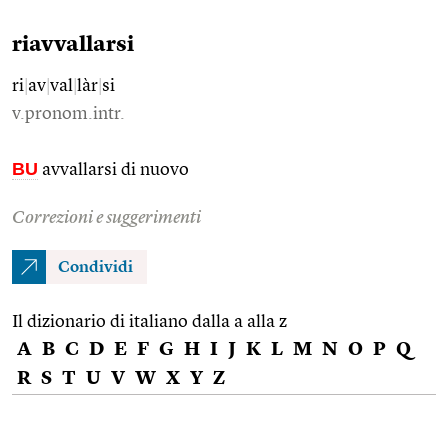
riavvallarsi
ri
|
av
|
val
|
làr
|
si
v.pronom.intr.
BU
avvallarsi di nuovo
Correzioni e suggerimenti
Condividi
Il dizionario di italiano dalla a alla z
A
B
C
D
E
F
G
H
I
J
K
L
M
N
O
P
Q
R
S
T
U
V
W
X
Y
Z