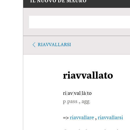
IL NUOVO DE MAURO
RIAVVALLARSI
riavvallato
ri
|
av
|
val
|
là
|
to
p.pass., agg.
=>
riavvallare
,
riavvallarsi