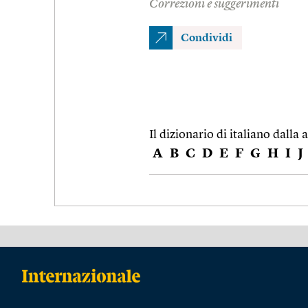
Correzioni e suggerimenti
Condividi
Il dizionario di italiano dalla a
A
B
C
D
E
F
G
H
I
J