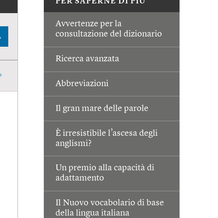
PER SAPERNE DI PIÙ
Avvertenze per la
consultazione del dizionario
A
Ricerca avanzata
Abbreviazioni
Il gran mare delle parole
È irresistibile l’ascesa degli
anglismi?
Un premio alla capacità di
adattamento
Il Nuovo vocabolario di base
della lingua italiana