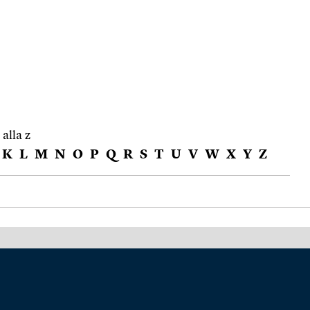
 alla z
K
L
M
N
O
P
Q
R
S
T
U
V
W
X
Y
Z