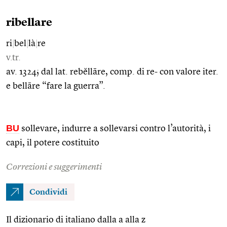
ribellare
ri
|
bel
|
là
|
re
v.tr.
av. 1324; dal lat. rebĕllāre, comp. di re- con valore iter.
e bellāre “fare la guerra”.
BU
sollevare, indurre a sollevarsi contro l’autorità, i
capi, il potere costituito
Correzioni e suggerimenti
Condividi
Il dizionario di italiano dalla a alla z