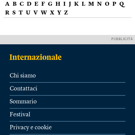
A
B
C
D
E
F
G
H
I
J
K
L
M
N
O
P
Q
R
S
T
U
V
W
X
Y
Z
PUBBLICITÀ
Chi siamo
Contattaci
Sommario
Festival
Privacy e cookie