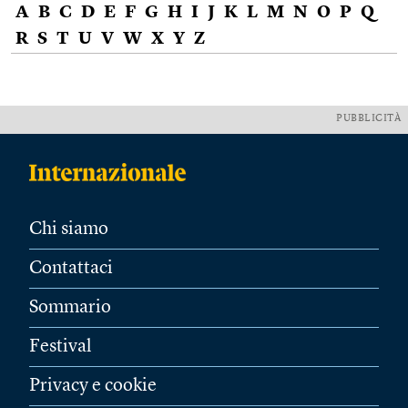
A
B
C
D
E
F
G
H
I
J
K
L
M
N
O
P
Q
R
S
T
U
V
W
X
Y
Z
PUBBLICITÀ
Chi siamo
Contattaci
Sommario
Festival
Privacy e cookie