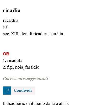
ricadia
ri
|
ca
|
dì
|
a
s.f.
1
sec. XIII; der. di ricadere con
-ia.
OB
1.
ricaduta
2.
fig., noia, fastidio
Correzioni e suggerimenti
Condividi
Il dizionario di italiano dalla a alla z