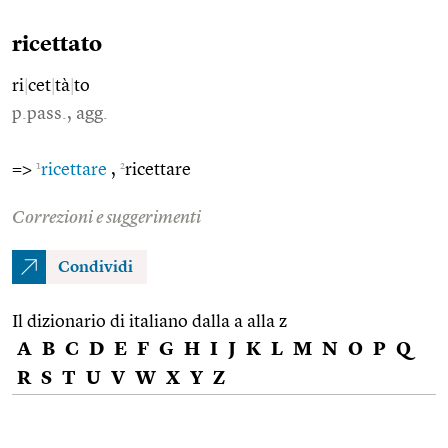
ricettato
ri
|
cet
|
tà
|
to
p.pass., agg.
1
2
=>
ricettare
,
ricettare
Correzioni e suggerimenti
Condividi
Il dizionario di italiano dalla a alla z
A
B
C
D
E
F
G
H
I
J
K
L
M
N
O
P
Q
R
S
T
U
V
W
X
Y
Z