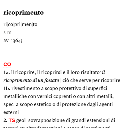
ricoprimento
ri
|
co
|
pri
|
mén
|
to
s.m.
av. 1364;
CO
1a.
il ricoprire, il ricoprirsi e il loro risultato:
il
ricoprimento di un fossato
|
ciò che serve per ricoprire
1b.
rivestimento a scopo protettivo di superfici
metalliche con vernici coprenti o con altri metalli,
spec. a scopo estetico o di protezione dagli agenti
esterni
2.
TS
geol. sovrapposizione di grandi estensioni di