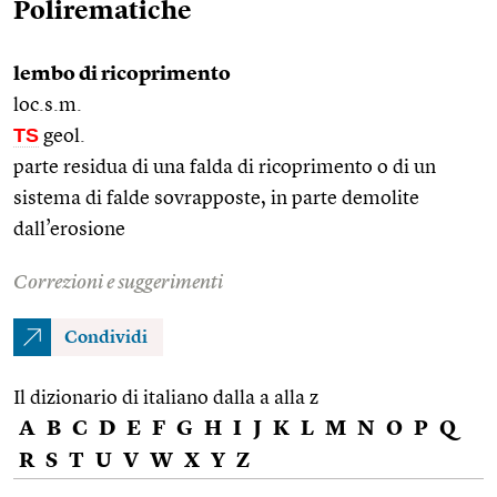
Polirematiche
lembo di ricoprimento
loc.s.m.
TS
geol.
parte residua di una falda di ricoprimento o di un
sistema di falde sovrapposte, in parte demolite
dall’erosione
Correzioni e suggerimenti
Condividi
Il dizionario di italiano dalla a alla z
A
B
C
D
E
F
G
H
I
J
K
L
M
N
O
P
Q
R
S
T
U
V
W
X
Y
Z