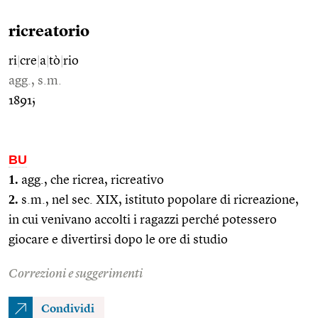
ricreatorio
ri
|
cre
|
a
|
tò
|
rio
agg., s.m.
1891;
BU
1.
agg., che ricrea, ricreativo
2.
s.m., nel sec. XIX, istituto popolare di ricreazione,
in cui venivano accolti i ragazzi perché potessero
giocare e divertirsi dopo le ore di studio
Correzioni e suggerimenti
Condividi