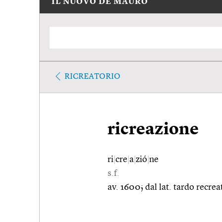
IL NUOVO DE MAURO
RICREATORIO
ricreazione
ri
|
cre
|
a
|
zió
|
ne
s.f.
av. 1600; dal lat. tardo recrea