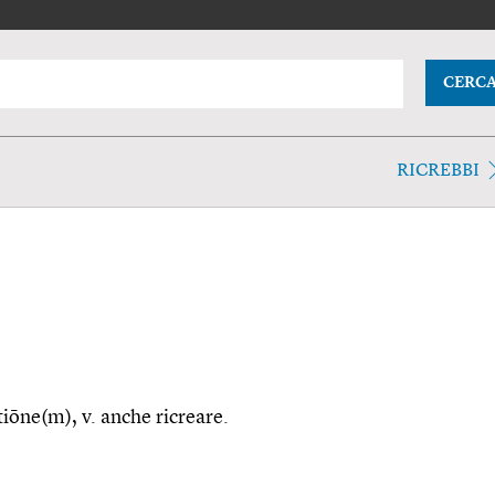
CERC
RICREBBI
tiōne(m), v. anche ricreare.