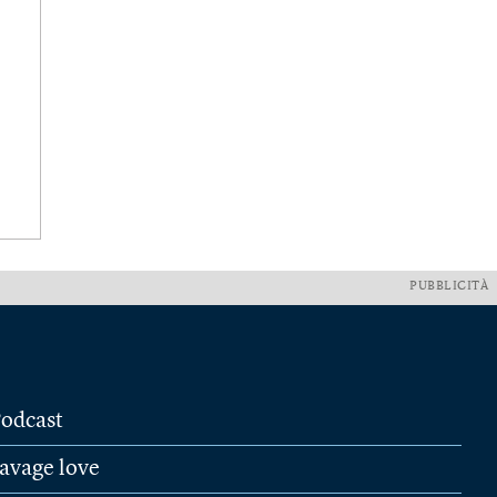
PUBBLICITÀ
odcast
avage love