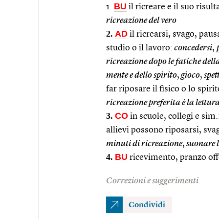
BU
1.
il ricreare e il suo risu
ricreazione del vero
2.
AD
il ricrearsi, svago, paus
studio o il lavoro:
concedersi
,
ricreazione dopo le fatiche dell
mente e dello spirito
,
gioco
,
spet
far riposare il fisico o lo spirit
ricreazione preferita è la lettur
3.
CO
in scuole, collegi e sim.
allievi possono riposarsi, sva
minuti di ricreazione
,
suonare l
4.
BU
ricevimento, pranzo offe
Correzioni e suggerimenti
Condividi