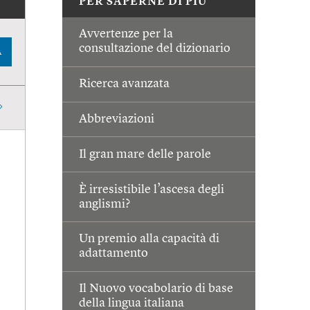
PER SAPERNE DI PIÙ
Avvertenze per la
consultazione del dizionario
A
Ricerca avanzata
Abbreviazioni
Il gran mare delle parole
È irresistibile l’ascesa degli
anglismi?
Un premio alla capacità di
adattamento
Il Nuovo vocabolario di base
della lingua italiana