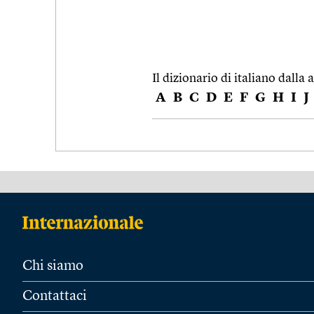
Il dizionario di italiano dalla a
A
B
C
D
E
F
G
H
I
J
Chi siamo
Contattaci