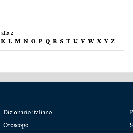
 alla z
K
L
M
N
O
P
Q
R
S
T
U
V
W
X
Y
Z
Dizionario italiano
P
Oroscopo
S