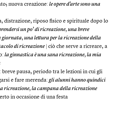
ltato; nuova creazione:
le opere d’arte sono una
a, distrazione, riposo fisico e spirituale dopo lo
prendersi un po’ di ricreazione
,
una breve
a giornata
,
una lettura per la ricreazione della
tacolo di ricreazione
|
ciò che serve a ricreare, a
o:
la ginnastica è una sana ricreazione
,
la mia
a
: breve pausa, periodo tra le lezioni in cui gli
garsi e fare merenda:
gli alunni hanno quindici
a ricreazione
,
la campana della ricreazione
rto in occasione di una festa