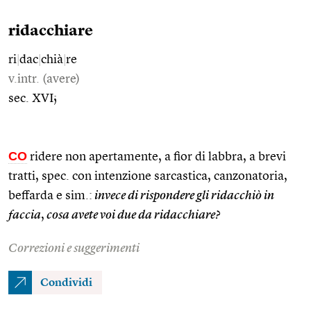
ridacchiare
ri
|
dac
|
chià
|
re
v.intr. (avere)
sec. XVI;
CO
ridere non apertamente, a fior di labbra, a brevi
tratti, spec. con intenzione sarcastica, canzonatoria,
beffarda e sim.:
invece di rispondere gli ridacchiò in
faccia
,
cosa avete voi due da ridacchiare?
Correzioni e suggerimenti
Condividi