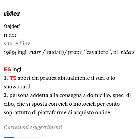
rider
/'rajder/
ri
|
der
s.m. e f.inv.
1989; ingl.
rider
/’raɪdə(r)/ propr. “cavaliere”, pl.
riders
ES
ingl.
1.
TS
sport chi pratica abitualmente il surf o lo
snowboard
2.
persona addetta alla consegna a domicilio, spec. di
cibo, che si sposta con cicli o motocicli per conto
soprattutto di piattaforme di acquisto online
Correzioni e suggerimenti