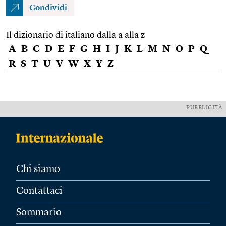
Condividi
Il dizionario di italiano dalla a alla z
A
B
C
D
E
F
G
H
I
J
K
L
M
N
O
P
Q
R
S
T
U
V
W
X
Y
Z
PUBBLICITÀ
Chi siamo
Contattaci
Sommario