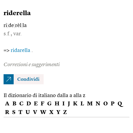
riderella
ri
|
de
|
rèl
|
la
s.f., var.
=>
ridarella
.
Correzioni e suggerimenti
Condividi
Il dizionario di italiano dalla a alla z
A
B
C
D
E
F
G
H
I
J
K
L
M
N
O
P
Q
R
S
T
U
V
W
X
Y
Z