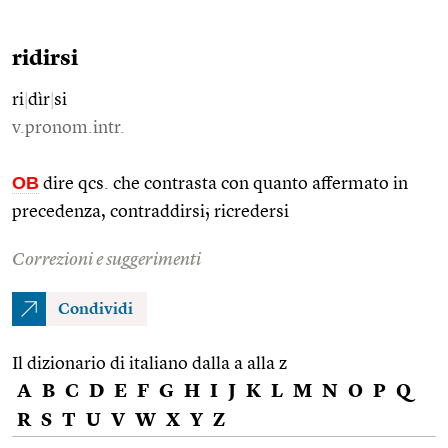
ridirsi
ri
|
dìr
|
si
v.pronom.intr.
OB
dire qcs. che contrasta con quanto affermato in
precedenza, contraddirsi; ricredersi
Correzioni e suggerimenti
Condividi
Il dizionario di italiano dalla a alla z
A
B
C
D
E
F
G
H
I
J
K
L
M
N
O
P
Q
R
S
T
U
V
W
X
Y
Z