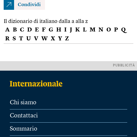
Condividi
Il dizionario di italiano dalla a alla z
A
B
C
D
E
F
G
H
I
J
K
L
M
N
O
P
Q
R
S
T
U
V
W
X
Y
Z
PUBBLICITÀ
Chi siamo
Contattaci
Sommario