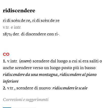
ridiscendere
ri
|
di
|
scén
|
de
|
re, ri
|
di
|
scèn
|
de
|
re
v.tr. e intr.
1871; der. di discendere con ri-.
CO
1.
v.intr. (
essere
) scendere dal luogo a cui si era saliti o
anche scendere verso un luogo posto più in basso:
ridiscendere da una montagna
,
ridiscendere al piano
inferiore
2.
v.tr., scendere di nuovo:
ridiscendere le scale
Correzioni e suggerimenti