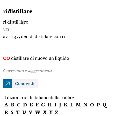
ridistillare
ri
|
di
|
stil
|
là
|
re
v.tr.
av. 1537; der. di distillare con ri-.
CO
distillare di nuovo un liquido
Correzioni e suggerimenti
Condividi
Il dizionario di italiano dalla a alla z
A
B
C
D
E
F
G
H
I
J
K
L
M
N
O
P
Q
R
S
T
U
V
W
X
Y
Z